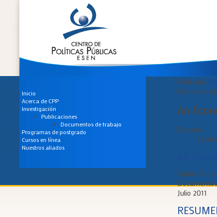
Está aquí:
In
Economic Ap
Inicio
Acerca de CPP
An Econ
Investigación
Publicaciones
Documentos de trabajo
Detalles
Programas de postgrado
Escrit
Cursos en línea
Nuestros aliados
An Econo
Carlos A. Ca
Documentos 
Julio 2011
RESUME