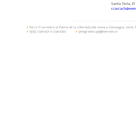
Santa Tecla, El
ccarcach@esen
Km.12 ½ carretera al Puerto de La Libertad,calle nueva a Comasagua, Santa T
(503) 2234-9221 ó 2234-9292
postgrados.cpp@esen.edu.sv