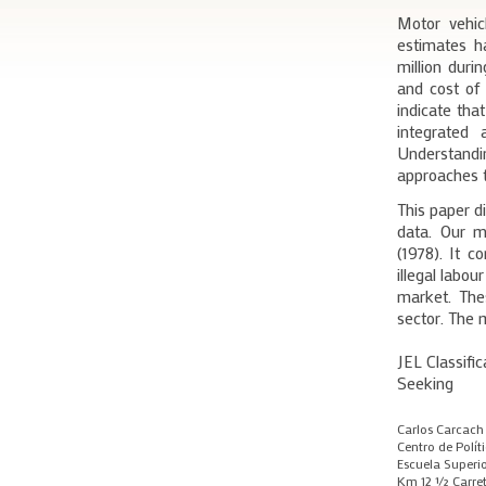
Motor vehic
estimates ha
million duri
and cost of 
indicate tha
integrated 
Understand
approaches to
This paper d
data. Our m
(1978). It c
illegal labou
market. Thes
sector. The m
JEL Classifi
Seeking
Carlos Carcach
Centro de Polít
Escuela Superi
Km 12 ½ Carret